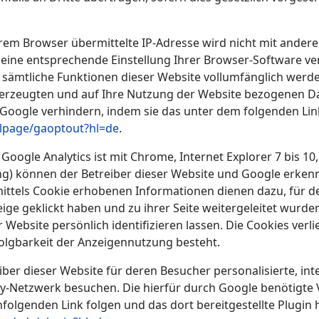
rem Browser übermittelte IP-Adresse wird nicht mit ande
ine entsprechende Einstellung Ihrer Browser-Software verh
ht sämtliche Funktionen dieser Website vollumfänglich wer
erzeugten und auf Ihre Nutzung der Website bezogenen Dat
 Google verhindern, indem sie das unter dem folgenden Li
dlpage/gaoptout?hl=de
.
ogle Analytics ist mit Chrome, Internet Explorer 7 bis 10,
) können der Betreiber dieser Website und Google erkenn
mittels Cookie erhobenen Informationen dienen dazu, für de
eige geklickt haben und zu ihrer Seite weitergeleitet wurden
Website persönlich identifizieren lassen. Die Cookies verli
folgbarkeit der Anzeigennutzung besteht.
iber dieser Website für deren Besucher personalisierte, i
ay-Netzwerk besuchen. Die hierfür durch Google benötigt
folgenden Link folgen und das dort bereitgestellte Plugin