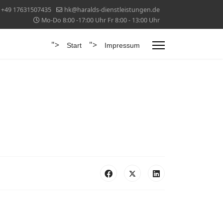
+49 17631507435
hk@haralds-dienstleistungen.de
Mo-Do 8:00 -17:00 Uhr Fr 8:00 - 13:00 Uhr
">
">
Start
Impressum