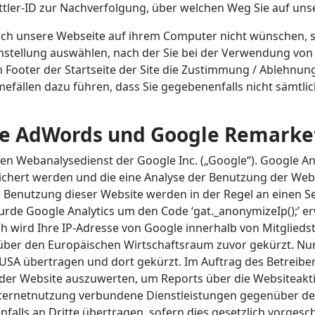
ittler-ID zur Nachverfolgung, über welchen Weg Sie auf un
rch unsere Webseite auf ihrem Computer nicht wünschen, s
nstellung auswählen, nach der Sie bei der Verwendung von 
 Footer der Startseite der Site die Zustimmung / Ablehnun
efällen dazu führen, dass Sie gegebenenfalls nicht sämtli
gle AdWords und Google Remarke
nen Webanalysedienst der Google Inc. („Google“). Google An
ichert werden und die eine Analyse der Benutzung der Webs
 Benutzung dieser Website werden in der Regel an einen S
urde Google Analytics um den Code ‘gat._anonymizeIp();’ e
h wird Ihre IP-Adresse von Google innerhalb von Mitglieds
r den Europäischen Wirtschaftsraum zuvor gekürzt. Nur i
USA übertragen und dort gekürzt. Im Auftrag des Betreiber
der Website auszuwerten, um Reports über die Websiteak
nternetnutzung verbundene Dienstleistungen gegenüber de
alls an Dritte übertragen, sofern dies gesetzlich vorgesch