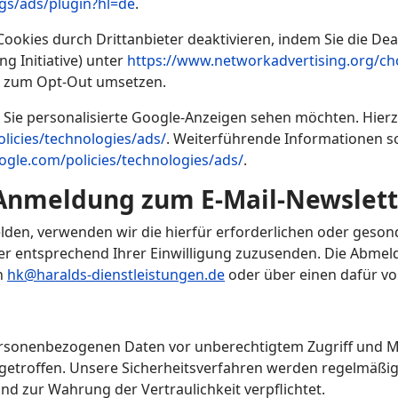
gs/ads/plugin?hl=de
.
ookies durch Drittanbieter deaktivieren, indem Sie die Dea
g Initiative) unter
https://www.networkadvertising.org/c
n zum Opt-Out umsetzen.
Sie personalisierte Google-Anzeigen sehen möchten. Hierzu
licies/technologies/ads/
. Weiterführende Informationen s
ogle.com/policies/technologies/ads/
.
Anmeldung zum E-Mail-Newslett
den, verwenden wir die hierfür erforderlichen oder geson
er entsprechend Ihrer Einwilligung zuzusenden. Die Abmeld
n
hk@haralds-dienstleistungen.de
oder über einen dafür vo
ersonenbezogenen Daten vor unberechtigtem Zugriff und 
 getroffen. Unsere Sicherheitsverfahren werden regelmäßi
ind zur Wahrung der Vertraulichkeit verpflichtet.